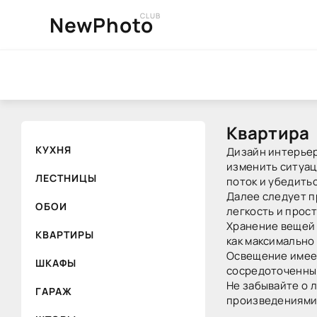
CLUB
NewPhoto
Квартира
КУХНЯ
Дизайн интерьер
изменить ситуац
ЛЕСТНИЦЫ
поток и убедитьс
Далее следует п
ОБОИ
легкость и прост
Хранение вещей 
КВАРТИРЫ
как максимально
Освещение имеет
ШКАФЫ
сосредоточенный 
Не забывайте о 
ГАРАЖ
произведениями 