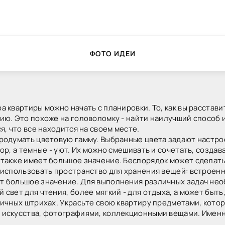
ФОТО ИДЕИ
а квартиры можно начать с планировки. То, как вы расстав
ию. Это похоже на головоломку - найти наилучший способ
я, что все находится на своем месте.
родумать цветовую гамму. Выбранные цвета задают настр
ор, а темные - уют. Их можно смешивать и сочетать, созда
также имеет большое значение. Беспорядок может сделать
 использовать пространство для хранения вещей: встроенн
 большое значение. Для выполнения различных задач нео
свет для чтения, более мягкий - для отдыха, а может быть
личных штрихах. Украсьте свою квартиру предметами, кото
искусства, фотографиями, коллекционными вещами. Именн