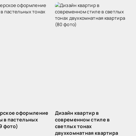
рское оформление
Дизайн квартир в
ы в пастельных
современном стиле в
9 фото)
светлых тонах
двухкомнатная квартира