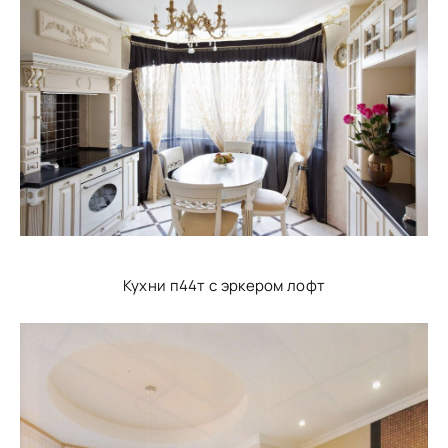
Кухни п44т с эркером лофт