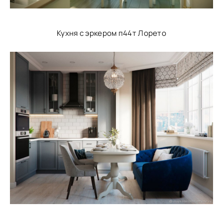
Кухня с эркером п44т Лорето