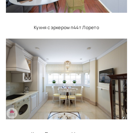
Кухня с эркером п44т Лорето