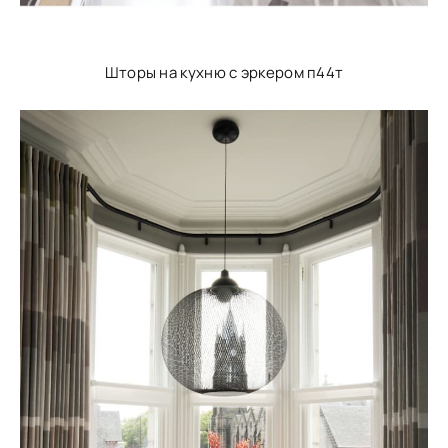
Шторы на кухню с эркером п44т