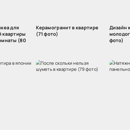
икеа для
Керамогранит в квартире
Дизайн 
 квартиры
(71 фото)
молодог
омнаты (80
фото)