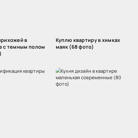
прихожей в
Куплю квартиру в химках
е с темным полом
маяк (68 фото)
)