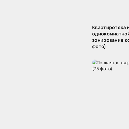
Квартиротека 
однокомнатной
зонирование к
фото)