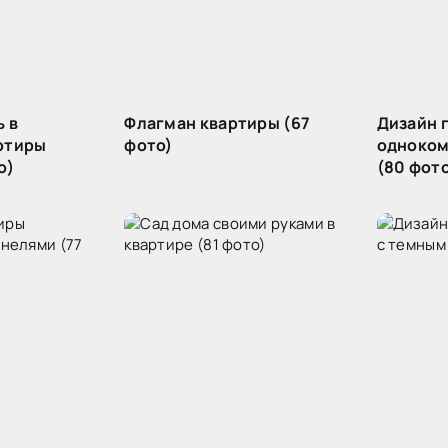
 в
Флагман квартиры (67
Дизайн 
ртиры
фото)
одноком
о)
(80 фот