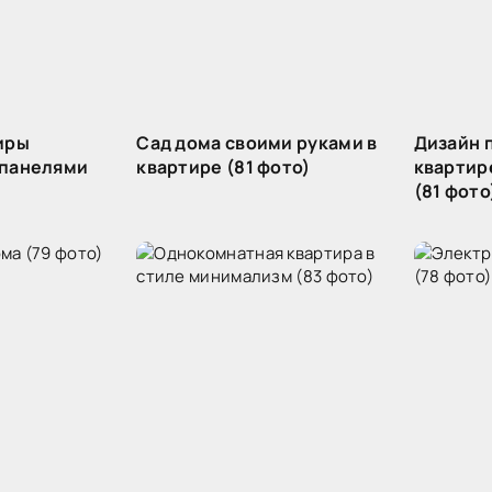
иры
Сад дома своими руками в
Дизайн 
 панелями
квартире (81 фото)
квартир
(81 фото