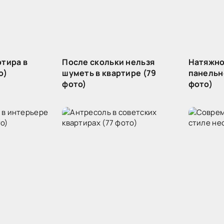
ртира в
После скольки нельзя
Натяжно
о)
шуметь в квартире (79
панельн
фото)
фото)