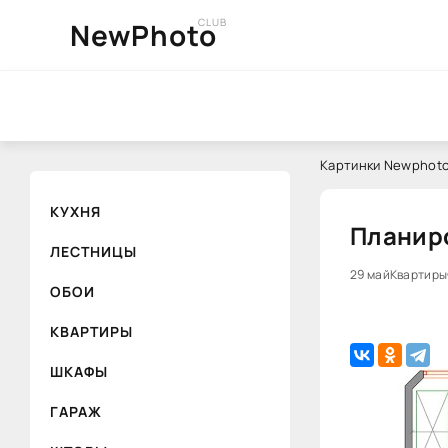
CLUB
NewPhoto
Картинки Newphoto
КУХНЯ
Планиро
ЛЕСТНИЦЫ
29 май
Квартиры
ОБОИ
КВАРТИРЫ
ШКАФЫ
ГАРАЖ