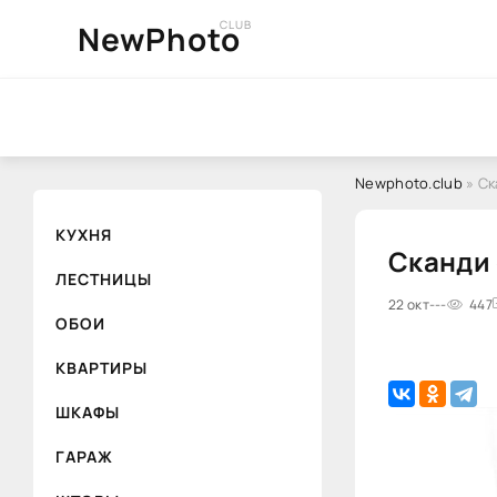
CLUB
NewPhoto
Newphoto.club
» Ск
КУХНЯ
Сканди 
ЛЕСТНИЦЫ
22 окт
---
447
ОБОИ
КВАРТИРЫ
ШКАФЫ
ГАРАЖ