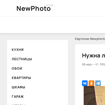
CLUB
NewPhoto
Картинки Newphoto
КУХНЯ
Нужна л
ЛЕСТНИЦЫ
06 мар
---
395
ОБОИ
КВАРТИРЫ
ШКАФЫ
ГАРАЖ