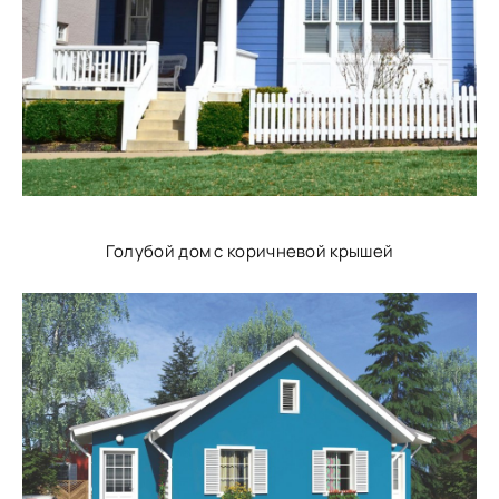
Голубой дом с коричневой крышей