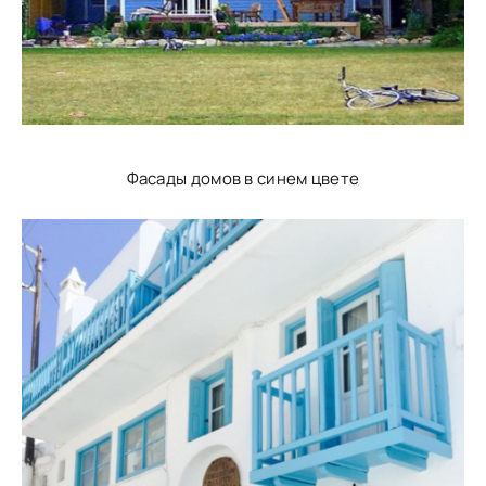
Фасады домов в синем цвете