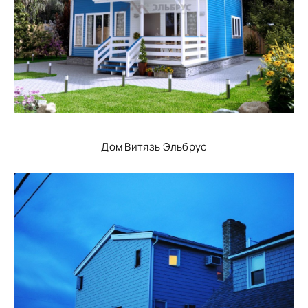
Дом Витязь Эльбрус