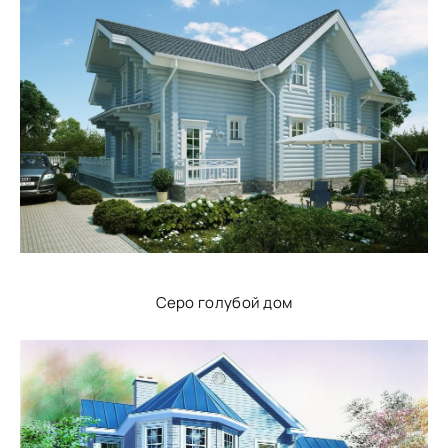
Серо голубой дом