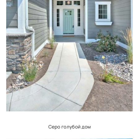
Серо голубой дом