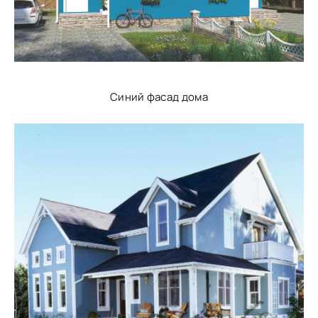
Синий фасад дома