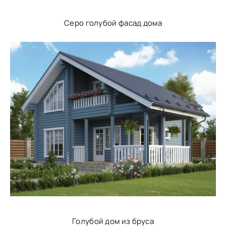
Серо голубой фасад дома
Голубой дом из бруса