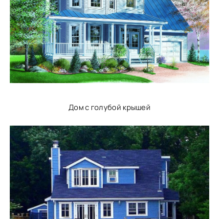
Дом с голубой крышей