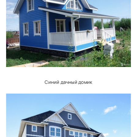
Синий дачный домик