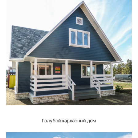
Голубой каркасный дом