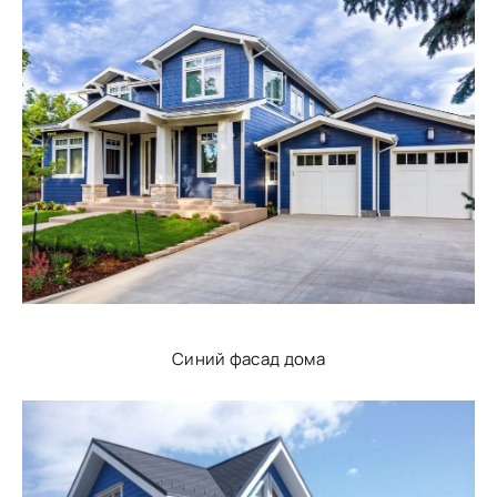
Синий фасад дома