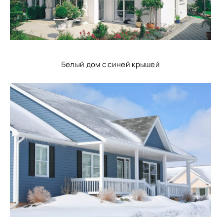
Белый дом с синей крышей