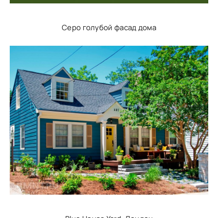
Серо голубой фасад дома