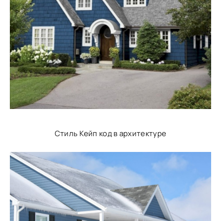
Стиль Кейп код в архитектуре