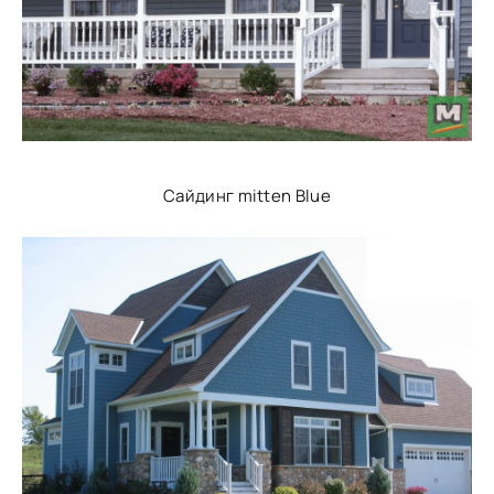
Сайдинг mitten Blue