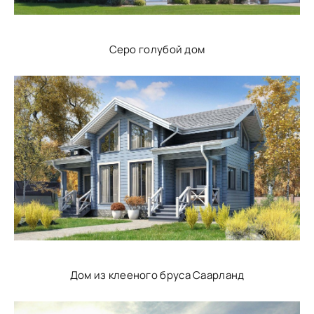
Серо голубой дом
Дом из клееного бруса Саарланд