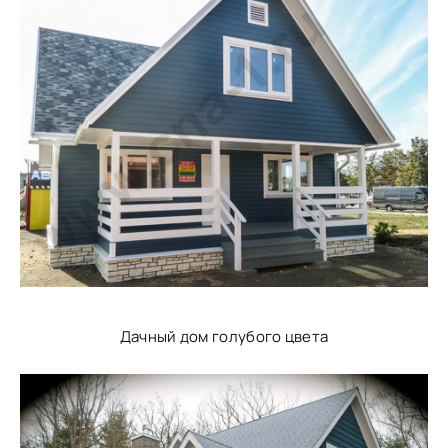
Дачный дом голубого цвета