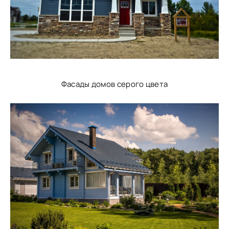
Фасады домов серого цвета