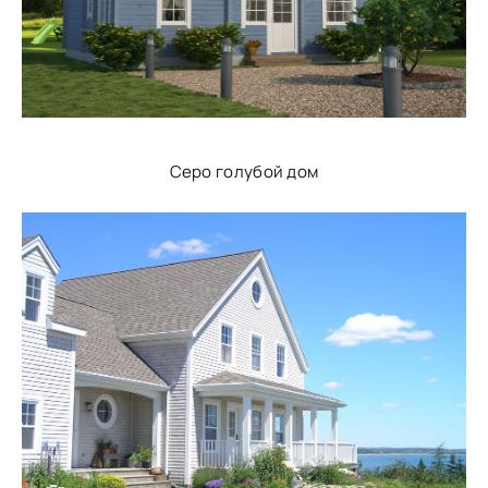
Серо голубой дом