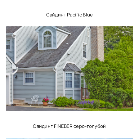
Сайдинг Pacific Blue
Сайдинг FINEBER серо-голубой