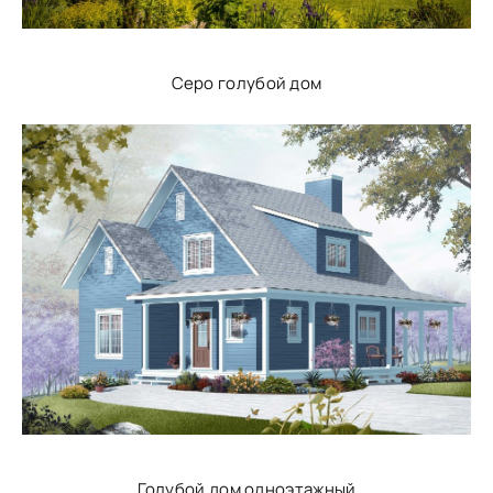
Серо голубой дом
Голубой дом одноэтажный