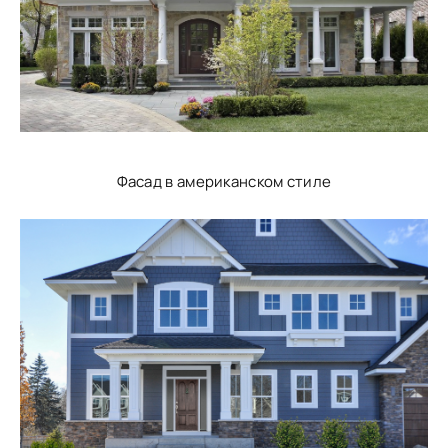
Фасад в американском стиле