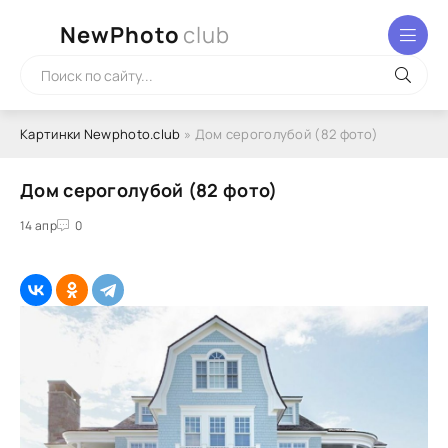
NewPhoto
club
Картинки Newphoto.club
» Дом сероголубой (82 фото)
Дом сероголубой (82 фото)
14 апр
0