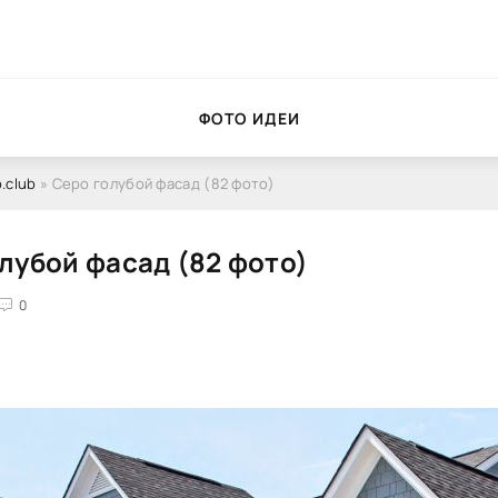
ФОТО ИДЕИ
.club
» Серо голубой фасад (82 фото)
лубой фасад (82 фото)
0