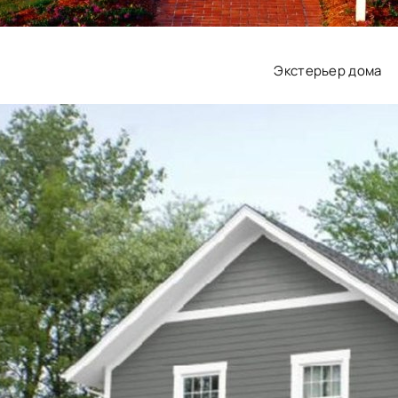
Экстерьер дома