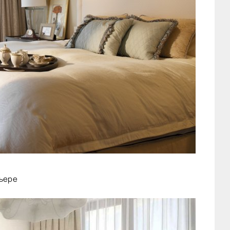
рьере