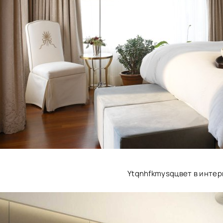
Ytqnhfkmysqцвет в инте