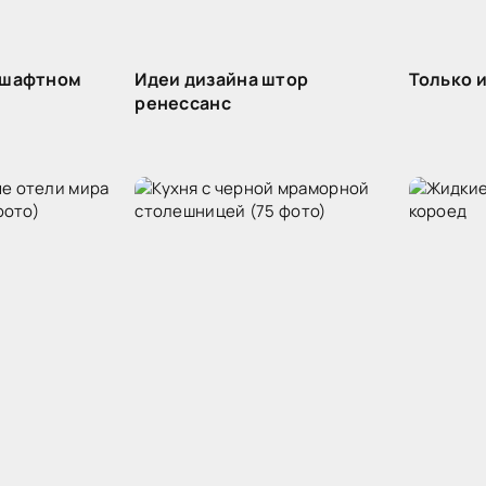
дшафтном
Идеи дизайна штор
Только 
ренессанс