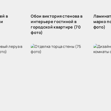
ей в
Обои виктория стенова в
Ламинат
ии
интерьере гостиной в
марко п
городской квартире (70
фото)
фото)