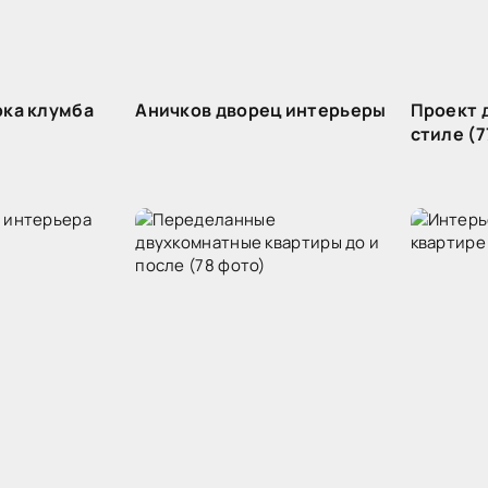
рка клумба
Аничков дворец интерьеры
Проект 
стиле (7