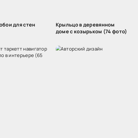
обои для стен
Крыльцо в деревянном
доме с козырьком (74 фото)