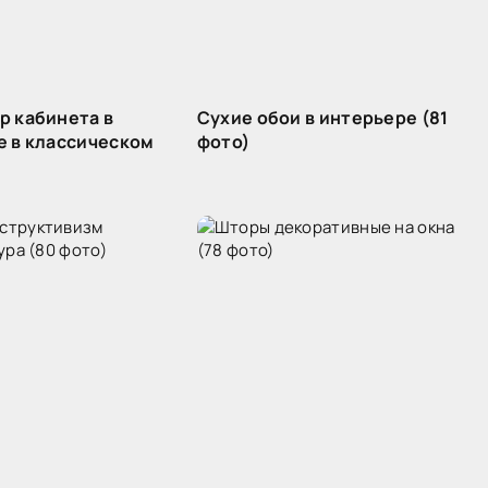
р кабинета в
Сухие обои в интерьере (81
е в классическом
фото)