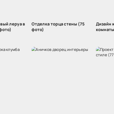
вый леруа в
Отделка торца стены (75
Дизайн 
фото)
фото)
комнаты