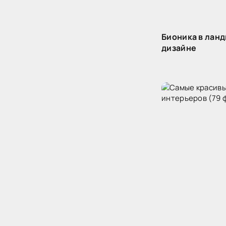
Бионика в лан
дизайне