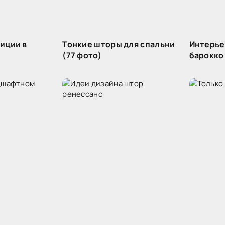
иции в
Тонкие шторы для спальни
Интерье
(77 фото)
барокко