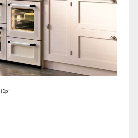
110p1