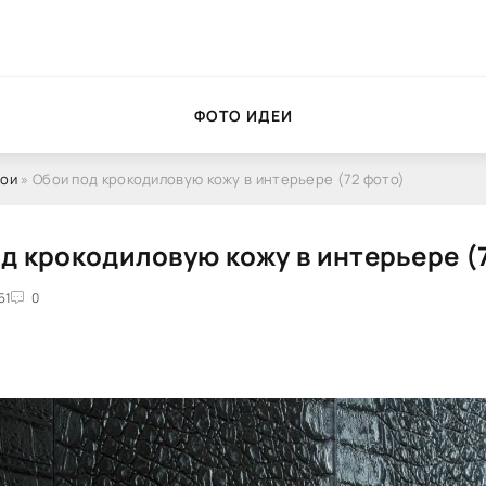
ФОТО ИДЕИ
ои
» Обои под крокодиловую кожу в интерьере (72 фото)
д крокодиловую кожу в интерьере (
51
0