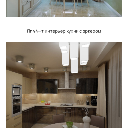
Пп44—т интерьер кухни с эркером