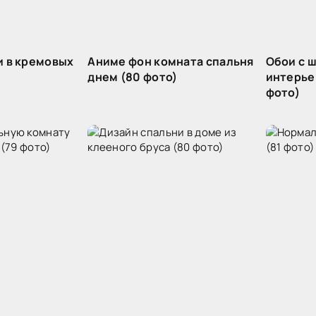
и в кремовых
Аниме фон комната спальня
Обои с ш
)
днем (80 фото)
интерье
фото)