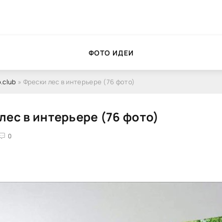
ФОТО ИДЕИ
.club
» Фрески лес в интерьере (76 фото)
лес в интерьере (76 фото)
0