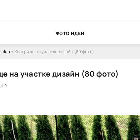
ФОТО ИДЕИ
.club
» Кострище на участке дизайн (80 фото)
е на участке дизайн (80 фото)
0