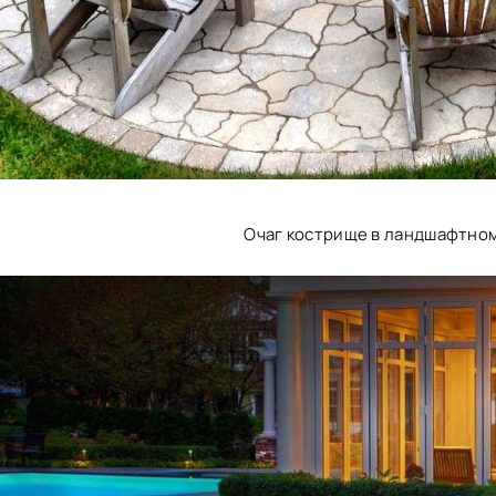
Очаг кострище в ландшафтно