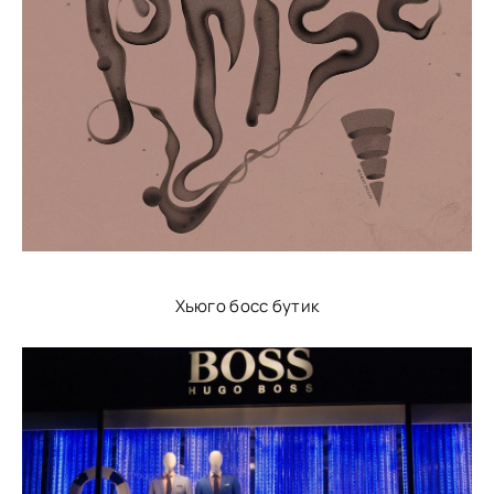
Хьюго босс бутик