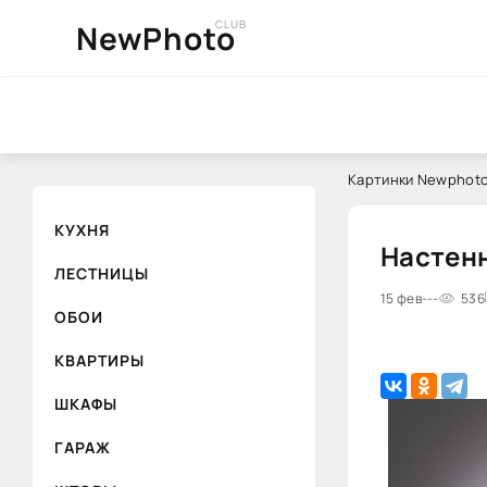
CLUB
NewPhoto
Картинки Newphoto
КУХНЯ
Настенн
ЛЕСТНИЦЫ
15 фев
---
536
ОБОИ
КВАРТИРЫ
ШКАФЫ
ГАРАЖ