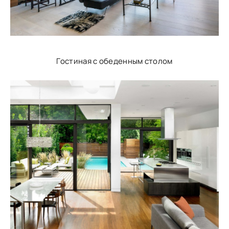
Гостиная с обеденным столом