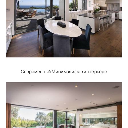
Современный Минимализм в интерьере