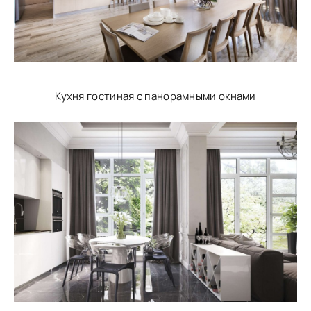
Кухня гостиная с панорамными окнами