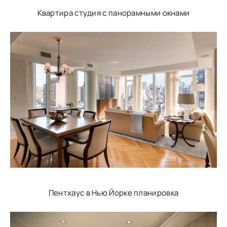
Квартира студия с панорамными окнами
Пентхаус в Нью Йорке планировка