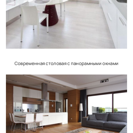
Современная столовая с панорамными окнами