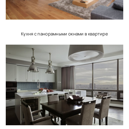
Кухня с панорамными окнами в квартире