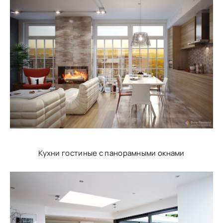
Кухни гостиные с панорамными окнами