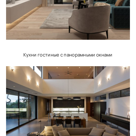
Кухни гостиные с панорамными окнами