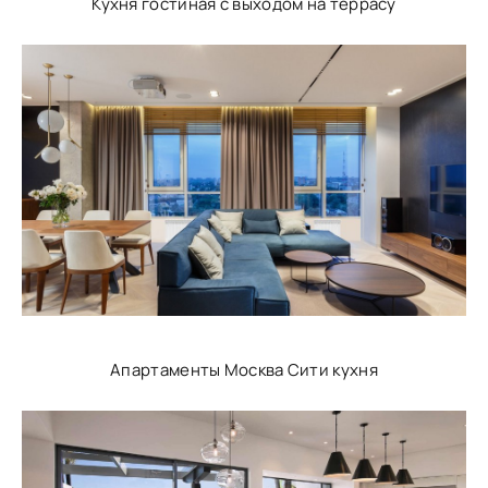
Кухня гостиная с выходом на террасу
Апартаменты Москва Сити кухня