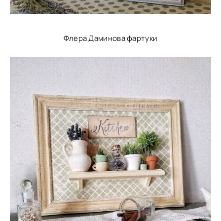
Флера Даминова фартуки