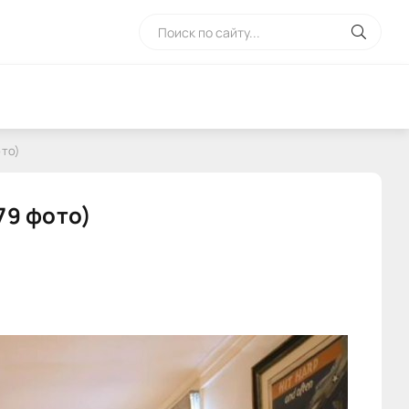
ото)
79 фото)