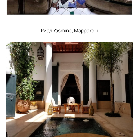
Риад Yasmine, Марракеш