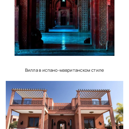
Вилла в испано-мавританском стиле