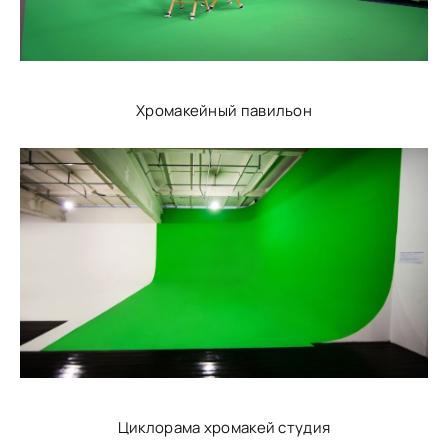
Хромакейный павильон
Циклорама хромакей студия