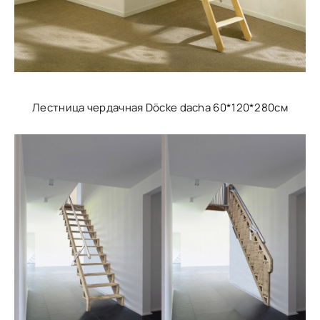
Лестница чердачная Döcke dacha 60*120*280см