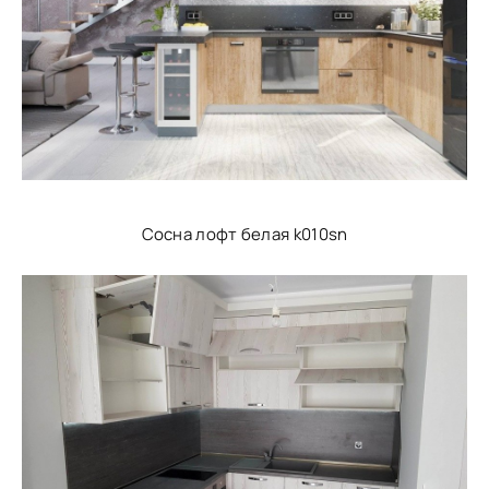
Сосна лофт белая k010sn