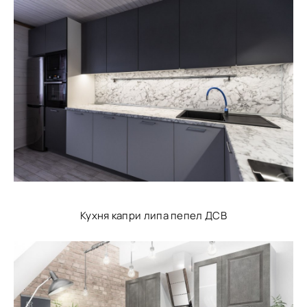
Кухня капри липа пепел ДСВ