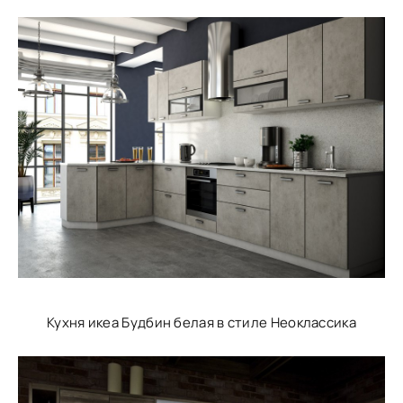
Кухня икеа Будбин белая в стиле Неоклассика