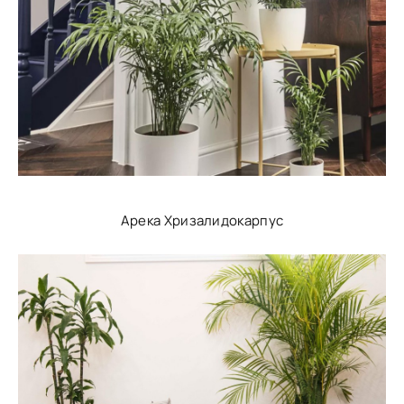
Арека Хризалидокарпус