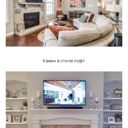
Камин в стиле лофт