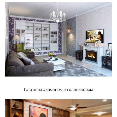
Гостиная с камином и телевизором