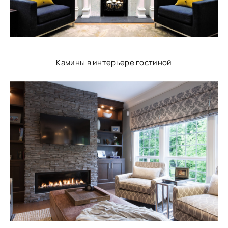
Камины в интерьере гостиной