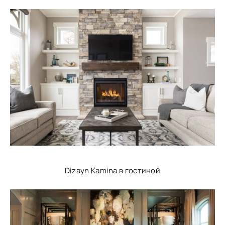
Dizayn Kamina в гостиной