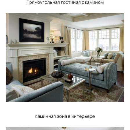
Прямоугольная гостиная с камином
Каминная зона в интерьере