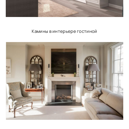
Камины в интерьере гостиной