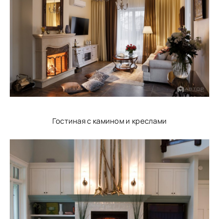
Гостиная с камином и креслами