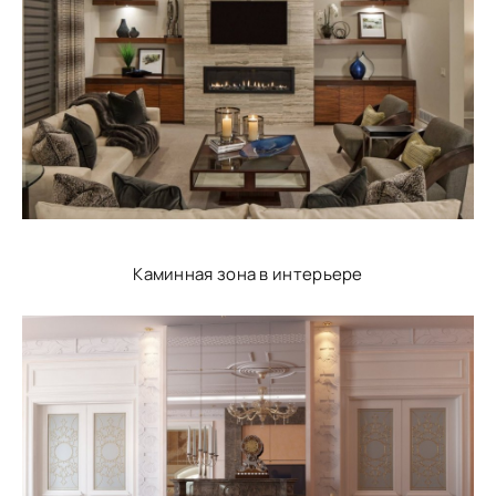
Каминная зона в интерьере