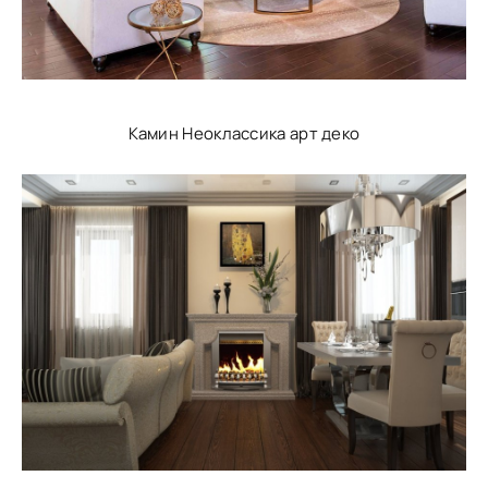
Камин Неоклассика арт деко