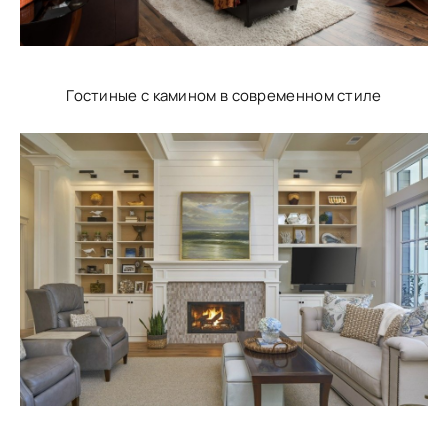
Гостиные с камином в современном стиле