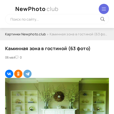
NewPhoto
club
Картинки Newphoto.club
» Каминная зона в гостиной (63 фото)
Каминная зона в гостиной (63 фото)
06 май
0