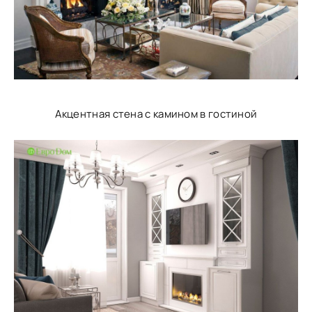
Акцентная стена с камином в гостиной