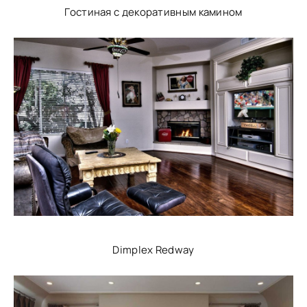
Гостиная с декоративным камином
Dimplex Redway