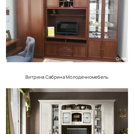
Витрина Сабрина Молодечномебель