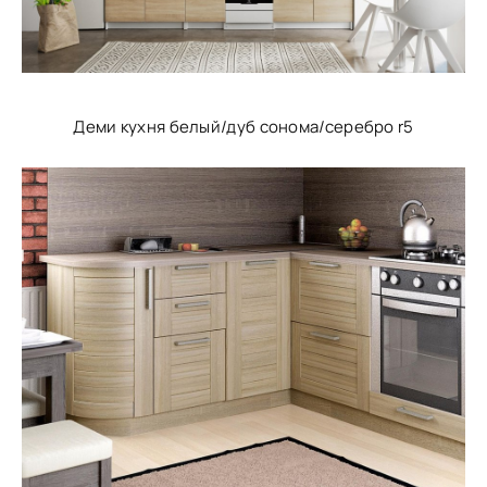
Деми кухня белый/дуб сонома/серебро r5