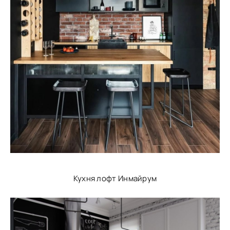
Кухня лофт Инмайрум