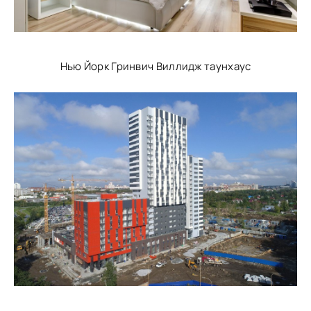
Нью Йорк Гринвич Виллидж таунхаус