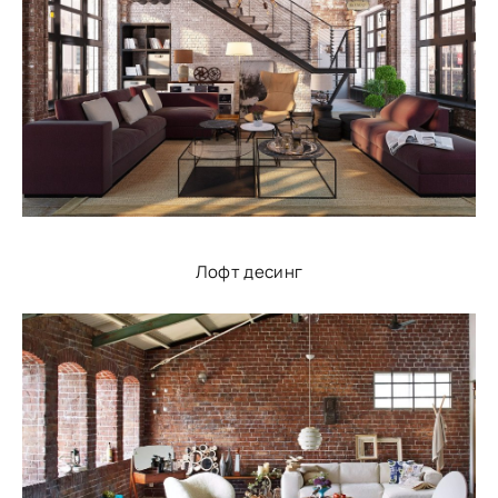
Лофт десинг