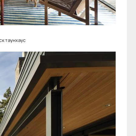
к таунхаус