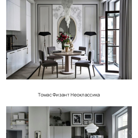
Томас Физант Неоклассика