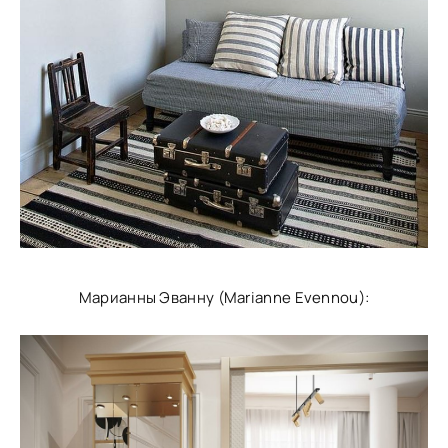
Марианны Эванну (Marianne Evennou):