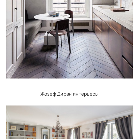
Жозеф Диран интерьеры