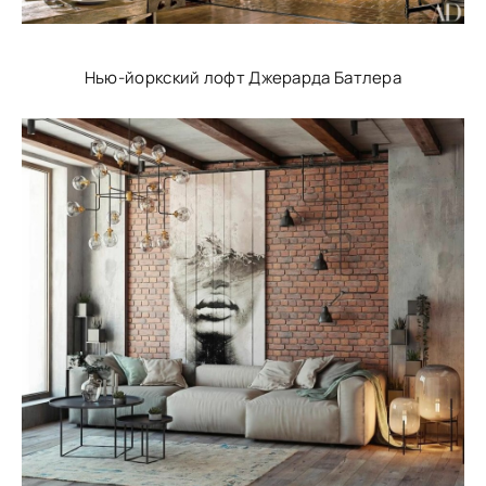
Нью-йоркский лофт Джерарда Батлера