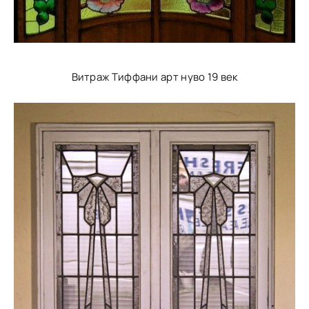
Витраж Тиффани арт нуво 19 век