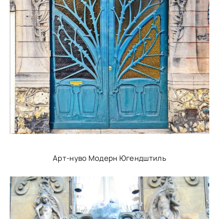
Арт-нуво Модерн Югендштиль