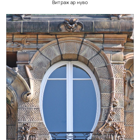
Витраж ар нуво