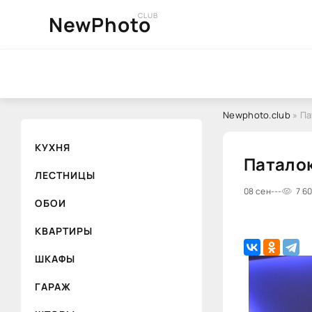
CLUB
NewPhoto
Newphoto.club
» Па
КУХНЯ
Паталок
ЛЕСТНИЦЫ
08 сен
---
7 6
ОБОИ
КВАРТИРЫ
ШКАФЫ
ГАРАЖ