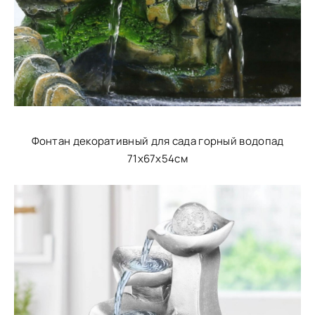
Фонтан декоративный для сада горный водопад
71х67х54см