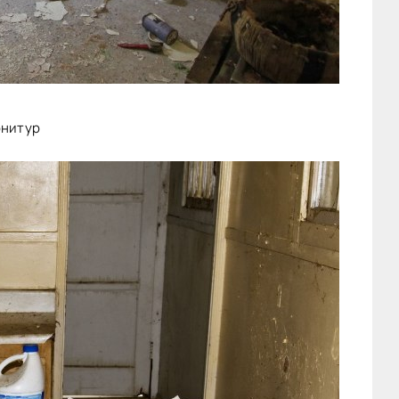
рнитур