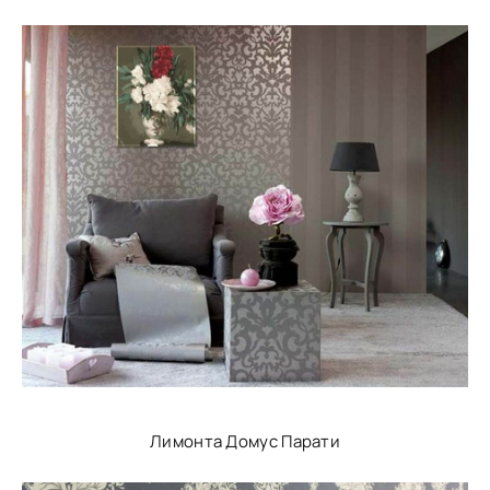
Лимонта Домус Парати