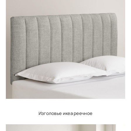
Изголовье икеа реечное