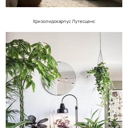
Хризолидокарпус Лутесценс