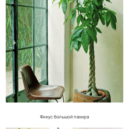
Фикус большой пахира