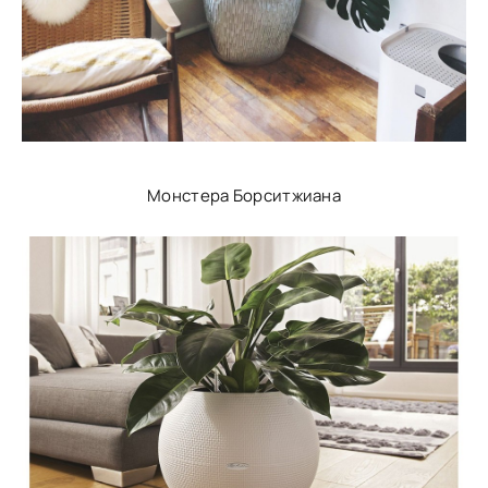
Монстера Борситжиана