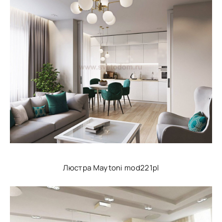
Люстра Maytoni mod221pl