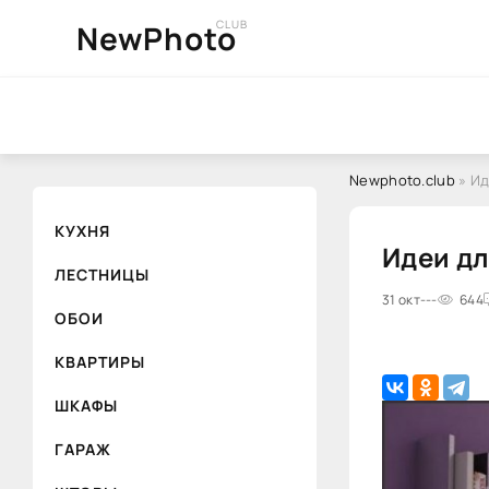
CLUB
NewPhoto
Newphoto.club
» Ид
КУХНЯ
Идеи дл
ЛЕСТНИЦЫ
31 окт
---
644
ОБОИ
КВАРТИРЫ
ШКАФЫ
ГАРАЖ