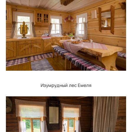
Изумрудный лес Емеля