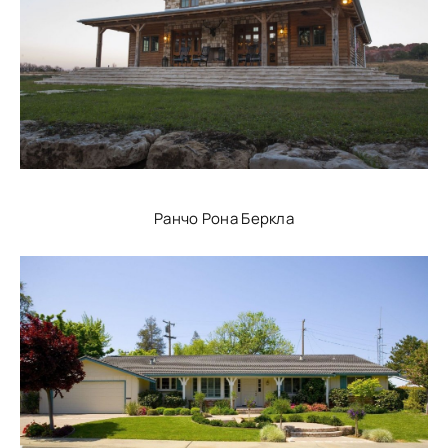
Ранчо Рона Беркла