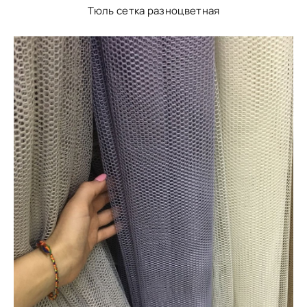
Тюль сетка разноцветная