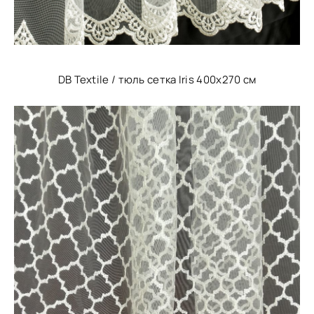
DB Textile / тюль сетка Iris 400x270 см