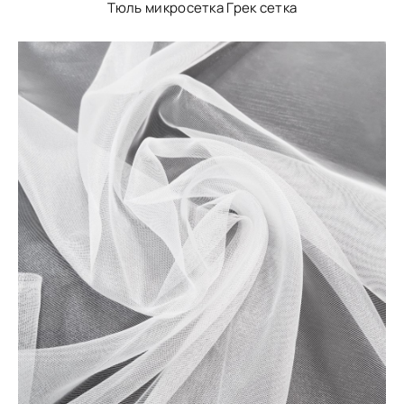
Тюль микросетка Грек сетка