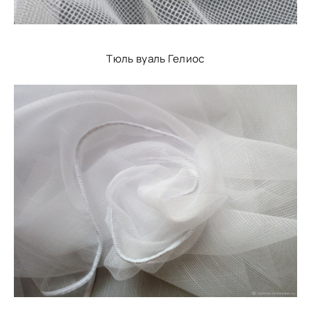
Тюль вуаль Гелиос