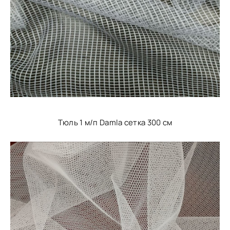
Тюль 1 м/п Damla сетка 300 см