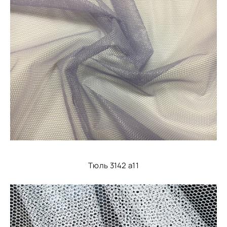
Тюль 3142 a11