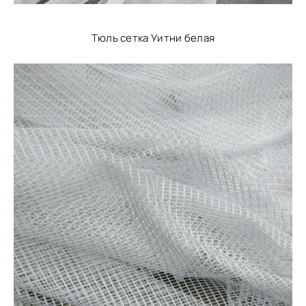
Тюль сетка Уитни белая