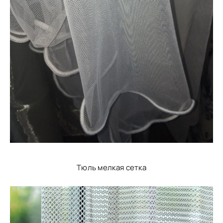
Тюль мелкая сетка