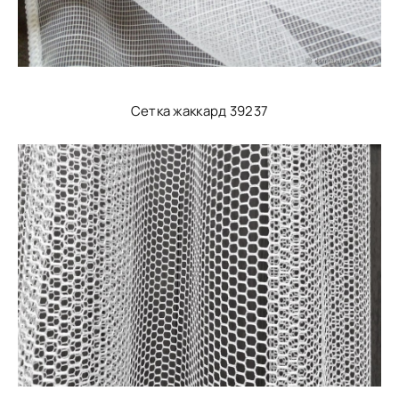
Сетка жаккард 39237