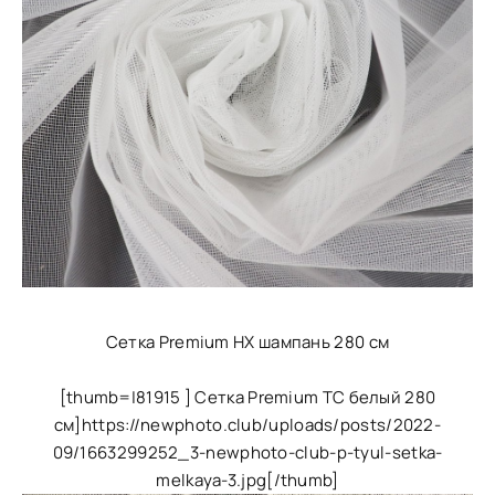
Сетка Premium HX шампань 280 см
[thumb=|81915 ] Сетка Premium TC белый 280
см]https://newphoto.club/uploads/posts/2022-
09/1663299252_3-newphoto-club-p-tyul-setka-
melkaya-3.jpg[/thumb]