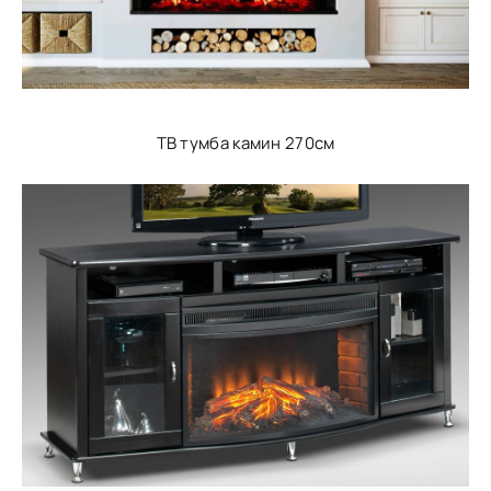
ТВ тумба камин 270см