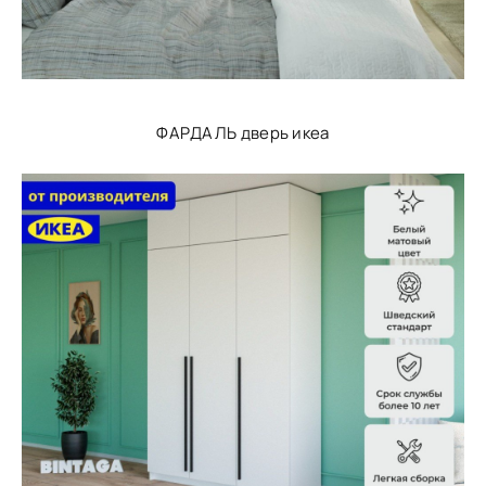
ФАРДАЛЬ дверь икеа