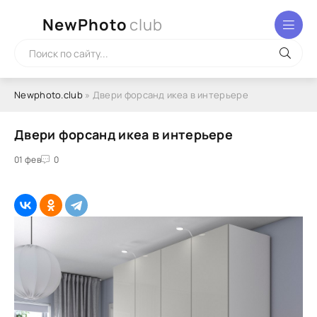
NewPhoto
club
Newphoto.club
» Двери форсанд икеа в интерьере
Двери форсанд икеа в интерьере
01 фев
0