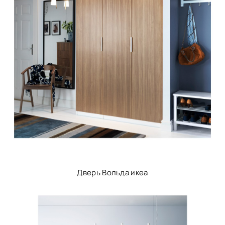
Дверь Вольда икеа