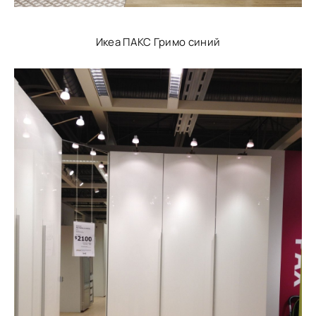
Икеа ПАКС Гримо синий