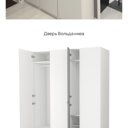
Дверь Вольда икеа